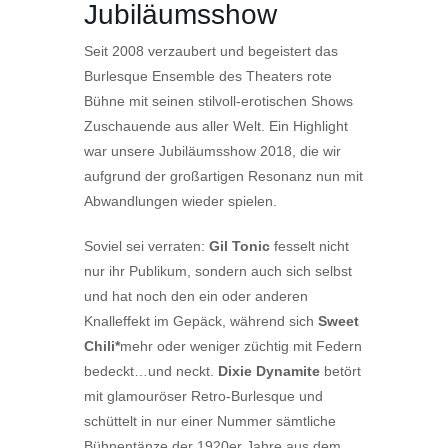
Jubiläumsshow
Seit 2008 verzaubert und begeistert das
Burlesque Ensemble des Theaters rote
Bühne mit seinen stilvoll-erotischen Shows
Zuschauende aus aller Welt. Ein Highlight
war unsere Jubiläumsshow 2018, die wir
aufgrund der großartigen Resonanz nun mit
Abwandlungen wieder spielen.
Soviel sei verraten:
Gil Tonic
fesselt nicht
nur ihr Publikum, sondern auch sich selbst
und hat noch den ein oder anderen
Knalleffekt im Gepäck, während sich
Sweet
Chili*
mehr oder weniger züchtig mit Federn
bedeckt…und neckt.
Dixie Dynamite
betört
mit glamouröser Retro-Burlesque und
schüttelt in nur einer Nummer sämtliche
Bühnentänze der 1920er Jahre aus dem