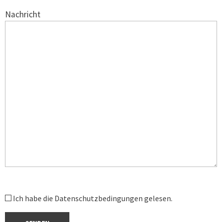
Nachricht
B
Ich habe die Datenschutzbedingungen gelesen.
i
t