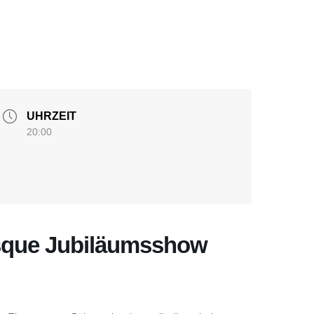
UHRZEIT
20:00
esque Jubiläumsshow