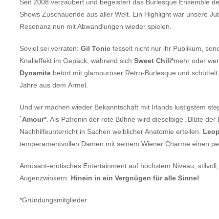
Seit 2008 verzaubert und begeistert das Burlesque Ensemble des
Shows Zuschauende aus aller Welt. Ein Highlight war unsere Ju
Resonanz nun mit Abwandlungen wieder spielen.
Soviel sei verraten:
Gil Tonic
fesselt nicht nur ihr Publikum, so
Knalleffekt im Gepäck, während sich
Sweet Chili*
mehr oder wen
Dynamite
betört mit glamouröser Retro-Burlesque und schüttel
Jahre aus dem Ärmel.
Und wir machen wieder Bekanntschaft mit Irlands lustigstem st
´Amour*
. Als Patronin der rote Bühne wird dieselbige „Blüte de
Nachhilfeunterricht in Sachen weiblicher Anatomie erteilen.
Leop
temperamentvollen Damen mit seinem Wiener Charme einen pe
Amüsant-erotisches Entertainment auf höchstem Niveau, stilvol
Augenzwinkern.
Hinein in ein Vergnügen für alle Sinne!
*Gründungsmitglieder