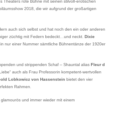
 Theaters rote Bühne mit seinen stilvoll-erotischen
biläumsshow 2018, die wir aufgrund der großartigen
ndern auch sich selbst und hat noch den ein oder anderen
iger züchtig mit Federn bedeckt…und neckt.
Dixie
t in nur einer Nummer sämtliche Bühnentänze der 1920er
eppenden und strippenden Schaf – Shauntal alias
Fleur d
r Liebe“ auch als Frau Professorin kompetent-wertvollen
old Lobkowicz von Hassenstein
bietet den vier
rfekten Rahmen.
l, glamourös und immer wieder mit einem