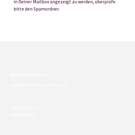
in Deiner Mailbox angezeigt zu werden, überprüfe
bitte den Spamordner.
Burlesque Dance
info@sweet-chili-burlesque.de
DATENSCHUTZ
IMPRESSUM