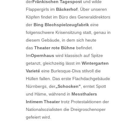
der
Fränkischen Tagespost
und wilde
Flappergirls im
Bäckerhof
. Über unseren
Köpfen findet im Büro des Generaldirektors
der
Bing Blechspielzeugfabrik
eine
folgenschwere Krisensitzung statt, genau in
diesem Gebäude, in dem sich heute
das
Theater rote Bühne
befindet.
Im
Opernhaus
wird klassisch auf Spitze
getanzt, gleichzeitig lässt im
Wintergarten
Varieté
eine Burlesque-Diva stilvoll die
Hüllen fallen. Das erste Flachdachgebäude
Nürnbergs, der
„Schocken“
, erntet Spott
und Häme, während in
Messthalers
Intimem Theater
trotz Protestaktionen der
Nationalsozialisten die Dreigroschenoper
gefeiert wird.