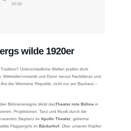
20:00
ergs wilde 1920er
Tradition? Unterschiedliche Welten prallen dicht
. Mittelalterromantik und Dürer versus Nackt­tänze und
Ära der Weimarer Republik, nicht nur am Bauhaus –
den Bühnenereignis blickt das
Theater rote Bühne
in
Szenen, Projektionen, Tanz und Musik durch die
 rasanten Steptanz im
Apollo Theater
, geheime
ilde Flappergirls im
Bäckerhof
. Über unseren Köpfen