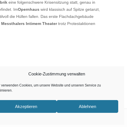
brik
eine folgenschwere Krisensitzung statt, genau in
findet. Im
Opernhaus
wird klassisch auf Spitze getanzt,
ilvoll die Hüllen fallen. Das erste Flachdachgebäude
n
Messthalers Intimem Theater
trotz Protestaktionen
Cookie-Zustimmung verwalten
r verwenden Cookies, um unsere Website und unseren Service zu
ist beendet.
imieren.
Akzeptieren
Ablehnen
TWITTER
FACEBOOK
INSTAGRAM