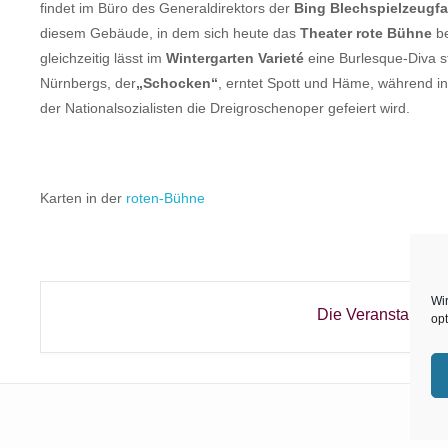
findet im Büro des Generaldirektors der
Bing Blechspielzeugfa
diesem Gebäude, in dem sich heute das
Theater rote Bühne
be
gleichzeitig lässt im
Wintergarten Varieté
eine Burlesque-Diva st
Nürnbergs, der
„Schocken“
, erntet Spott und Häme, während i
der Nationalsozialisten die Dreigroschenoper gefeiert wird.
Karten in der
roten-Bühne
Wi
Die Veranstaltung 
opt