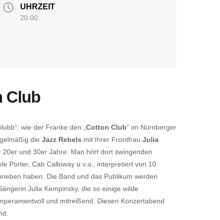
UHRZEIT
20:00
n Club
lubb“, wie der Franke den „
Cotton Club
“ im Nürnberger
regelmäßig die
Jazz Rebels
mit Ihrer Frontfrau
Julia
r 20er und 30er Jahre. Man hört dort swingenden
e Porter, Cab Calloway u.v.a., interpretiert von 10
rschrieben haben. Die Band und das Publikum werden
ngerin Julia Kempinsky, die so einige wilde
emperamentvoll und mitreißend. Diesen Konzertabend
nd.