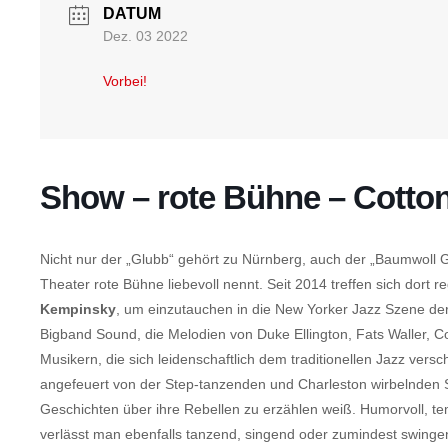
DATUM
Dez. 03 2022
Vorbei!
Show – rote Bühne – Cotto
Nicht nur der „Glubb“ gehört zu Nürnberg, auch der „Baumwoll G
Theater rote Bühne liebevoll nennt. Seit 2014 treffen sich dort 
Kempinsky
, um einzutauchen in die New Yorker Jazz Szene de
Bigband Sound, die Melodien von Duke Ellington, Fats Waller, Col
Musikern, die sich leidenschaftlich dem traditionellen Jazz ve
angefeuert von der Step-tanzenden und Charleston wirbelnden Sä
Geschichten über ihre Rebellen zu erzählen weiß. Humorvoll, t
verlässt man ebenfalls tanzend, singend oder zumindest swinge